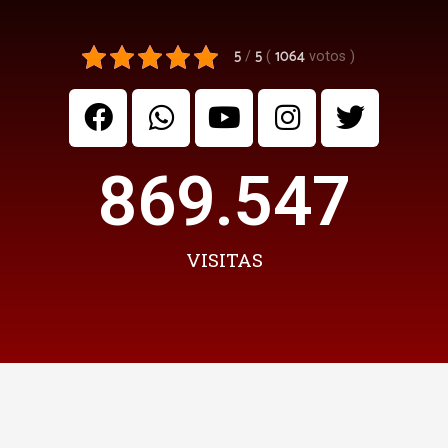
5
5
1064
/
(
votos
)
869.547
VISITAS