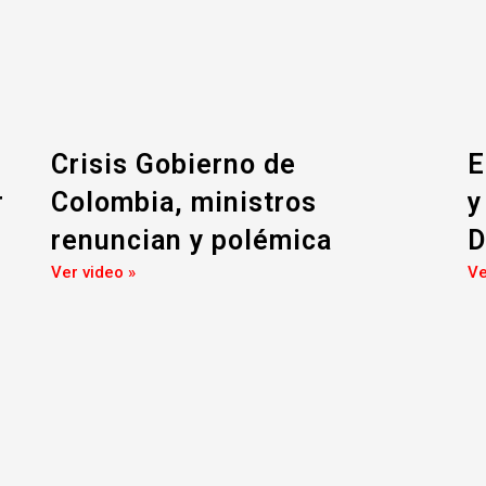
Crisis Gobierno de
E
r
Colombia, ministros
y
renuncian y polémica
D
Ver video »
Ve