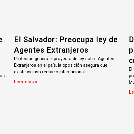
e
El Salvador: Preocupa ley de
D
Agentes Extranjeros
p
Protestas genera el proyecto de ley sobre Agentes
c
Extranjeros en el país, la oposición asegura que
El
existe incluso rechazo internacional…
los
pr
Leer más »
Mu
Le