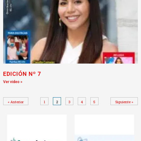
EDICIÓN Nº 7
Ver video »
« Anterior
1
2
3
4
5
Siguiente »