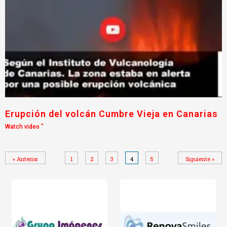
Erupción del volcán Cumbre Vieja en Canarias
Watch video "
« Anterior
1
2
3
4
5
Siguiente »