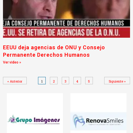
EEUU deja agencias de ONU y Consejo
Permanente Derechos Humanos
Ver video »
« Anterior
1
2
3
4
5
Siguiente »