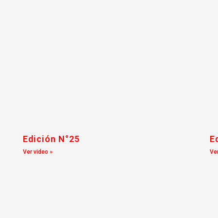
Edición N°25
E
Ver video »
Ver