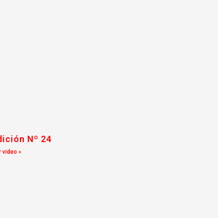
dición Nº 24
 video »