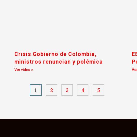
Crisis Gobierno de Colombia,
E
ministros renuncian y polémica
P
Ver video »
Ver
1
2
3
4
5