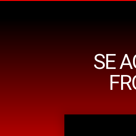
SE A
FR