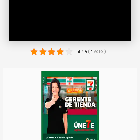
4
5
1
/
(
voto
)